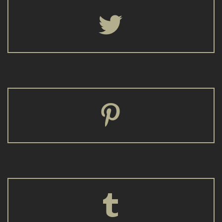





