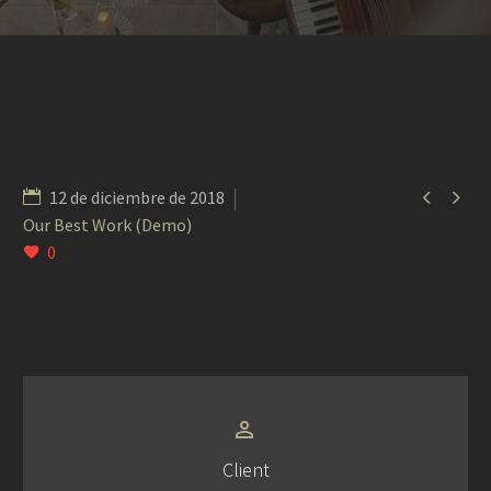


12 de diciembre de 2018
Our Best Work (Demo)
0


Client