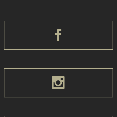



