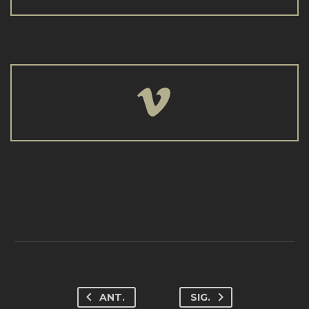


ANT.
SIG.